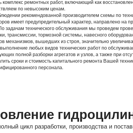
 комплекс ремонтных работ, включающий как восстановлен
ствляем по невысоким ценам.
облюдении рекомендованной производителем схемы по техн
оров имеет предупредительный характер, направлено на п
. По задачам технического обслуживания мы проведем пров
ски, трансмиссии, тормозной системы, навесного оборудова
ов механизмов, вышедших из строя, значительно увеличив
 выполнение любых видов технических работ по обслужива
ующих полной разборки агрегатов и узлов, а также при отс
атить сроки и стоимость капитального ремонта Вашей техни
лифицированного персонала.
товление гидроцили
олный цикл разработки, производства и постав