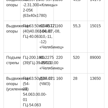
опоры
-2.31.300-
«Клинцы»
2-05К
(63х40х1780)
Выдвижение
ГЦ-63.50х1680.17
КС-45721
160
55,3
15015
опоры
(40)40.063.00.00
(-04,-07,-08,
ГЦ-40.063
-10,-11,
-12)
«Челябинец»
Подъем
ГЦ-200.160х2275
КС
220
520
89000
стрелы
(39)ГЦ-39.200.00.00
-45721
«Челябинец»
Выдвижение
ГЦ-63.50х587.07
ДЭК-321
160
28
13650
опоры
(54-
(ЧМЗ)
(усиленный)
01)
54.063.00.00-
01
ГЦ-54.063