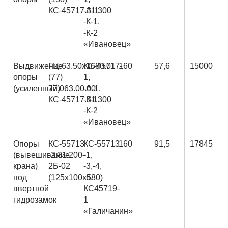
КС-45717.31.300
-А-1,
-К-1,
-К-2
«Ивановец»
Выдвижение
ГЦ-63.50х1680.01
КС-45717-
160
57,6
15000
опоры
(77)
1,
(усиленный)
77.063.00.00
-А-1,
КС-45717.31.300
-К-1,
-К-2
«Ивановец»
Опоры
КС-55713
КС-55713
160
91,5
17845
(вывешивание
-2.31.200-
-1,
крана)
2Б-02
-3,-4,
под
(125х100х580)
-6,
ввертной
КС45719-
гидрозамок
1
«Галичанин»