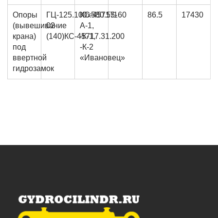
Опоры
ГЦ-125.100х580.55-
КС-45717
160
86.5
17430
(вывешивание
02
А-1,
крана)
(140)КС-45717.31.200
-К-1,
под
-К-2
ввертной
«Ивановец»
гидрозамок