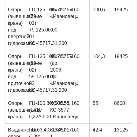
Опоры
ГЦ-125.100х700.55
КС-45717
160
100,6
19425
(вывешивание
(79-
«Ивановец»
крана)
01)
под
79.125.00.00-
ввертной
01
гидрозамок
КС-45717.31.200
Опоры
ГЦ-125.100х700.55
КС-45717
160
104,3
19425
(вывешивание
(59-
(до
крана)
02)
2006
под
59.125.00.00-
г.)
приточной
02
«Ивановец»
гидрозамок
КС-45717.31.200
Опоры
ГЦ-100.80х500.55
КС-3574,
160
55
8600
(вывешивание
(141)
КС-3577
крана)
Ц22А.000
«Ивановец»
Выдвижение
ГЦ-63.40х1680.01
КС-45717-
160
42,4
13125
опоры
(138)
1,