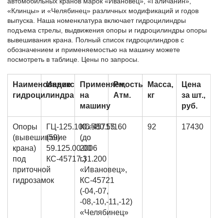
автомобильных кранов марок «Ивановец», «Галичанин»,
«Клинцы» и «Челябинец» различных модификаций и годов
выпуска. Наша номенклатура включает гидроцилиндры
подъема стрелы, выдвижения опоры и гидроцилиндры опоры
вывешивания крана. Полный список гидроцилиндров с
обозначением и применяемостью на машину можете
посмотреть в таблице. Цены по запросы.
Наименование
Индекс
Применяемость
Рн,
Масса,
Цена
гидроцилиндра
на
Атм.
кг
за шт.,
машину
руб.
Опоры
ГЦ-125.100х580.55
КС-45717
160
92
17430
(вывешивание
(59)
(до
крана)
59.125.00.00
2006
под
КС-45717.31.200
г.)
приточной
«Ивановец»,
гидрозамок
КС-45721
(-04,-07,
-08,-10,-11,-12)
«Челябинец»