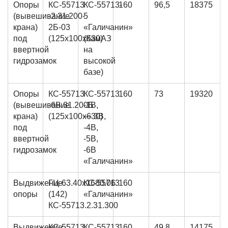
Опоры
КС-55713
КС-55713-
160
96,5
18375
(вывешивание
-2.31.200-
5
крана)
2Б-03
«Галичанин»
под
(125х100х630)
(КамАЗ
ввертной
на
гидрозамок
высокой
базе)
Опоры
КС-55713
КС-55713
160
73
19320
(вывешивание
-6В.31.200Б
-1В,
крана)
(125х100х630)
— 3В,
под
-4В,
ввертной
-5В,
гидрозамок
-6В
«Галичанин»
Выдвижение
ГЦ-63.40х1680.06
КС-55713
160
опоры
(142)
«Галичанин»
КС-55713.2.31.300
Выдвижение
КС-55713
КС-55713
160
49,8
14175