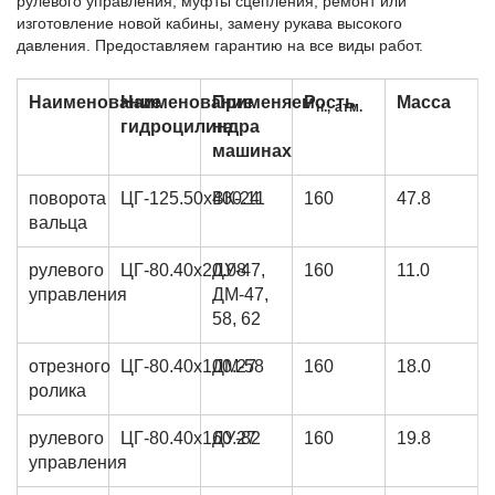
рулевого управления, муфты сцепления, ремонт или
изготовление новой кабины, замену рукава высокого
давления. Предоставляем гарантию на все виды работ.
Наименование
Наименование
Применяемость
Р
Масса
н.,
атм.
гидроцилиндра
на
машинах
поворота
ЦГ-125.50х400.11
ВК-24
160
47.8
вальца
рулевого
ЦГ-80.40х20.08
ДУ-47,
160
11.0
управления
ДМ-47,
58, 62
отрезного
ЦГ-80.40х100.27
ДМ-58
160
18.0
ролика
рулевого
ЦГ-80.40х160.27
ДУ-82
160
19.8
управления