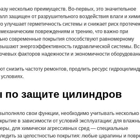
азу несколько преимуществ. Во-первых, это значительное
талл защищен от разрушительного воздействия влаги и хими
то улучшает герметичность системы и снижает риск протечек
 механическим повреждениям и трению, что важно при
ельно современные покрытия способствуют равномерному
вышают энергоэффективность гидравлической системы. Вс
лючевых факторов надежности и экономичности оборудован
т снизить частоту ремонтов, продлить ресурс гидроцилинд
 условиях.
ы по защите цилиндров
выполняло свои функции, необходимо учитывать несколько
крытие в зависимости от условий эксплуатации: для влажн
еры, для химически агрессивных сред — специальные
следить за целостностью покрытия: любые царапины и пов