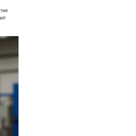
ытие
ает