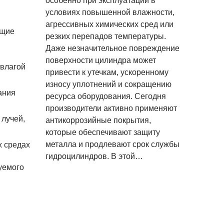
особенно при эксплуатации в
условиях повышенной влажности,
агрессивных химических сред или
ющие
резких перепадов температуры.
Даже незначительное повреждение
поверхности цилиндра может
 влагой
привести к утечкам, ускоренному
износу уплотнений и сокращению
ания
ресурса оборудования. Сегодня
производители активно применяют
лучей,
антикоррозийные покрытия,
которые обеспечивают защиту
металла и продлевают срок службы
х средах
гидроцилиндров. В этой…
уемого