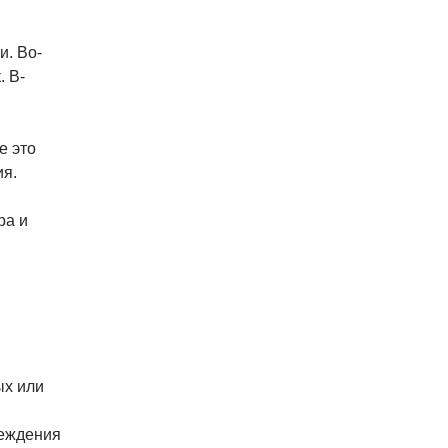
и. Во-
. В-
е это
ия.
ра и
ых или
реждения