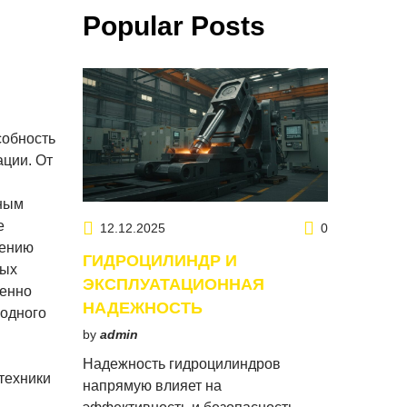
Popular Posts
собность
ации. От
вным
е
12.12.2025
0
жению
ГИДРОЦИЛИНДР И
ных
ЭКСПЛУАТАЦИОННАЯ
бенно
НАДЕЖНОСТЬ
 одного
by
admin
Надежность гидроцилиндров
техники
напрямую влияет на