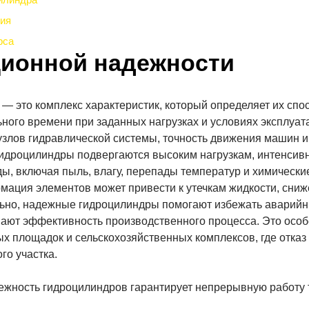
ния
рса
ционной надежности
— это комплекс характеристик, который определяет их спо
ьного времени при заданных нагрузках и условиях эксплуат
узлов гидравлической системы, точность движения машин и
гидроцилиндры подвергаются высоким нагрузкам, интенси
ы, включая пыль, влагу, перепады температур и химически
мация элементов может привести к утечкам жидкости, сни
льно, надежные гидроцилиндры помогают избежать аварий
вают эффективность производственного процесса. Это осо
ых площадок и сельскохозяйственных комплексов, где отказ
го участка.
дежность гидроцилиндров гарантирует непрерывную работу 