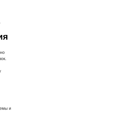
.
ия
жно
зок.
и
у
лемы и