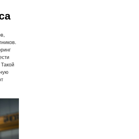
са
в,
пников.
оринг
ести
 Такой
ьную
ют