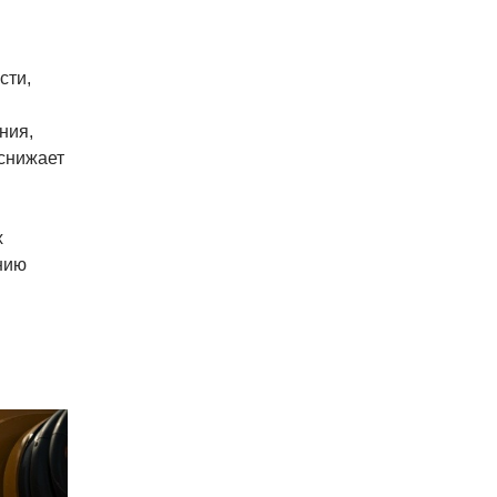
сти,
ния,
 снижает
х
нию