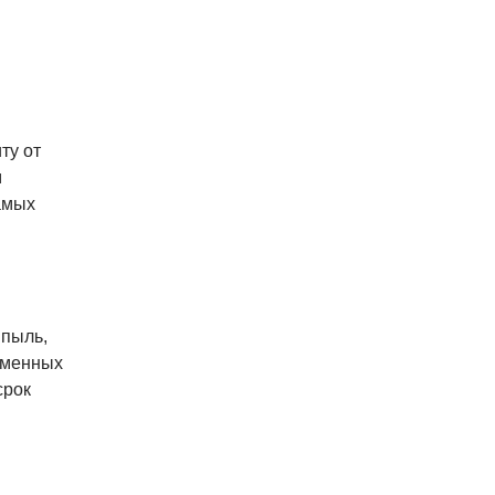
ту от
м
амых
 пыль,
еменных
срок