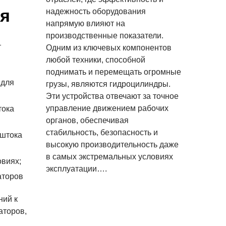
ия
надежность оборудования
напрямую влияют на
производственные показатели.
т
Одним из ключевых компонентов
любой техники, способной
поднимать и перемещать огромные
 для
грузы, являются гидроцилиндры.
Эти устройства отвечают за точное
управление движением рабочих
тока
органов, обеспечивая
стабильность, безопасность и
 штока
высокую производительность даже
в самых экстремальных условиях
овиях;
эксплуатации….
аторов
ний к
аторов,