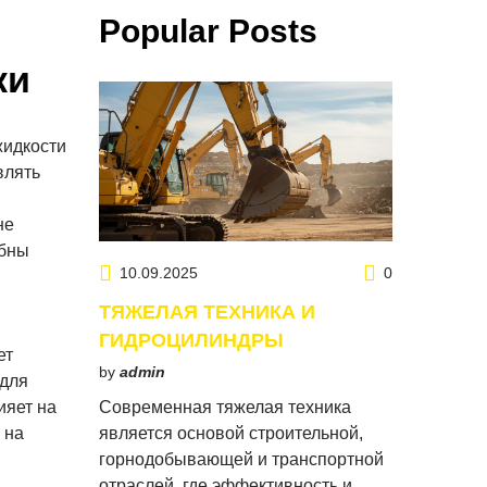
Popular Posts
ки
жидкости
влять
не
обны
10.09.2025
0
ТЯЖЕЛАЯ ТЕХНИКА И
ГИДРОЦИЛИНДРЫ
ет
by
admin
 для
ияет на
Современная тяжелая техника
 на
является основой строительной,
горнодобывающей и транспортной
отраслей, где эффективность и